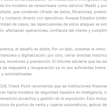
de los modelos de ransomware como servicio (RaaS) y por
ltiple, que combinan cifrado de datos, filtraciones, presió
l y contacto directo con ejecutivos. Aunque Estados Unido
ntidad de casos, las repercusiones de estos ataques se ext
ión, afectando operaciones, confianza del cliente y cumplim
mérica, el desafío es doble. Por un lado, sostener el ritmo
inanciera y digitalización; por otro, cerrar brechas históric
ura, monitoreo y prevención. El informe advierte que las es
es de respuesta y recuperación ya no son suficientes frent
s y automatizadas.
026, Check Point recomienda que las instituciones financier
cen hacia modelos de seguridad basados en inteligencia, c
revención proactiva y gestión de la exposición. Esto incluy
ructura de puntos de venta y cajeros automáticos, aplicar d