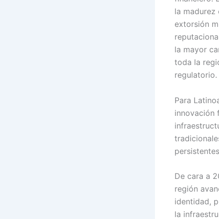
la madurez 
extorsión mú
reputaciona
la mayor ca
toda la reg
regulatorio.
Para Latinoa
innovación f
infraestruct
tradicional
persistente
De cara a 2
región avan
identidad, p
la infraest