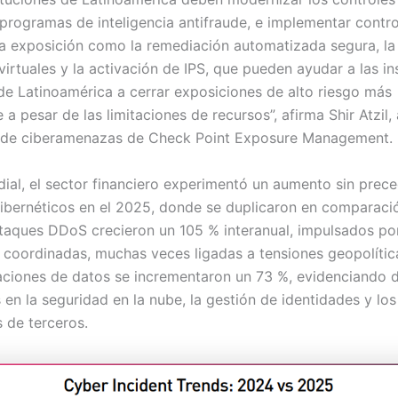
 programas de inteligencia antifraude, e implementar contr
la exposición como la remediación automatizada segura, la
irtuales y la activación de IPS, que pueden ayudar a las in
 de Latinoamérica a cerrar exposiciones de alto riesgo más
a pesar de las limitaciones de recursos”, afirma Shir Atzil, 
a de ciberamenazas de Check Point Exposure Management.
dial, el sector financiero experimentó un aumento sin prec
cibernéticos en el 2025, donde se duplicaron en comparaci
taques DDoS crecieron un 105 % interanual, impulsados p
s coordinadas, muchas veces ligadas a tensiones geopolític
traciones de datos se incrementaron un 73 %, evidenciando 
 en la seguridad en la nube, la gestión de identidades y los
 de terceros.