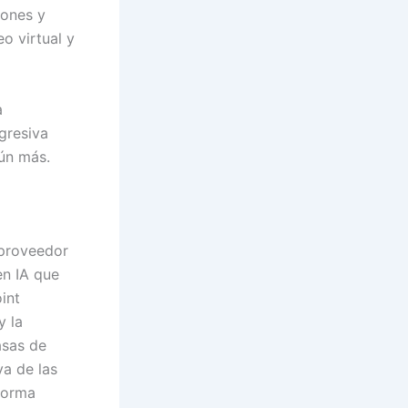
iones y
o virtual y
a
gresiva
ún más.
 proveedor
en IA que
int
y la
asas de
va de las
forma