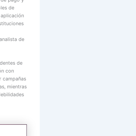
oles de
 aplicación
stituciones
analista de
edentes de
ón con
or campañas
as, mientras
debilidades