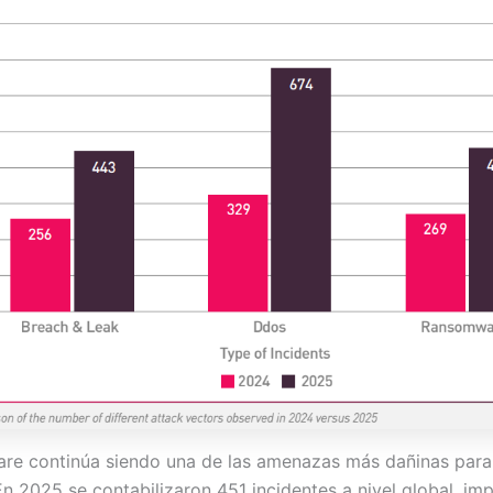
re continúa siendo una de las amenazas más dañinas para 
En 2025 se contabilizaron 451 incidentes a nivel global, im