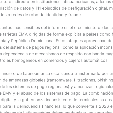
ecto e indirecto en instituciones latinoamericanas, además
olación de datos y 111 episodios de desfiguración digital, 
ados a redes de robo de identidad y fraude.
puntos más sensibles del informe es el crecimiento de las
e tarjetas EMV, dirigidas de forma explícita a países como
bia y República Dominicana. Estos ataques aprovechan de
es del sistema de pagos regional, como la aplicación incons
 la dependencia de mecanismos de respaldo con banda mag
ntroles homogéneos en comercios y cajeros automáticos.
financiero de Latinoamérica está siendo transformado por u
 de amenazas globales (ransomware, filtraciones, phishing
 de los sistemas de pago regionales) y amenazas regionale
e EMV y el abuso de los sistemas de pago. La combinación
 digital y la gobernanza inconsistente de terminales ha cre
il para la delincuencia financiera, lo que convierte a 2026 e
tituciones de Latinoamérica deben modernizar los controle