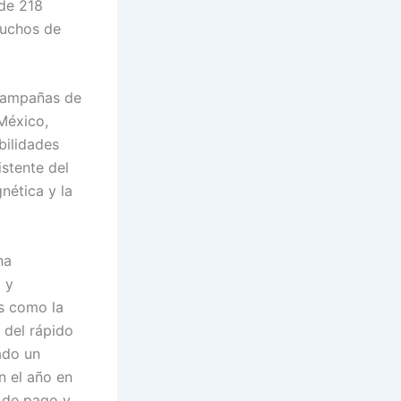
 de 218
muchos de
 campañas de
 México,
bilidades
istente del
nética y la
na
 y
s como la
 del rápido
ado un
n el año en
s de pago y