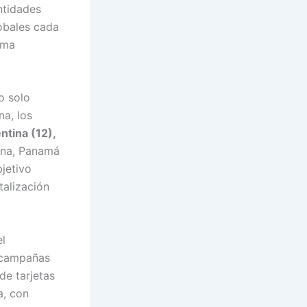
ntidades
obales cada
ema
o solo
a, los
ntina (12),
ana, Panamá
bjetivo
talización
el
s campañas
de tarjetas
a, con