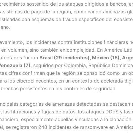
crecimiento sostenido de los ataques dirigidos a bancos, e
 y sistemas de pago de la región, combinando amenazas gl
isticadas con esquemas de fraude específicos del ecosist
cano.
evamiento, los incidentes contra instituciones financieras n
en volumen, sino también en complejidad. En América Latin
 afectados fueron
Brasil (29 incidentes), México (15), Arge
Venezuela (7)
, seguidos por Colombia, República Dominic
Estas cifras confirman que la región se consolidó como un o
para los ciberdelincuentes, en un contexto de acelerada digi
 brechas persistentes en los controles de seguridad.
rincipales categorías de amenazas detectadas se destacan 
 las filtraciones y fugas de datos, los ataques DDoS y la
nanciero, especialmente aquellas vinculadas a la clonación 
al, se registraron 248 incidentes de ransomware en Améric