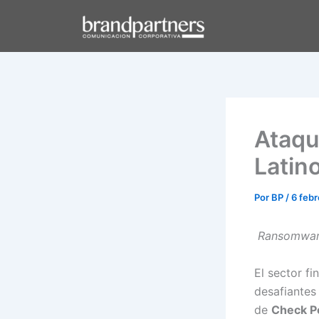
Ir
al
contenido
Ataqu
Latin
Por
BP
/
6 feb
Ransomware,
El sector f
desafiantes
de
Check P