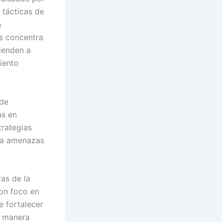
 tácticas de
n
s concentra
ienden a
iento
 de
as en
trategias
e a amenazas
as de la
on foco en
e fortalecer
e manera