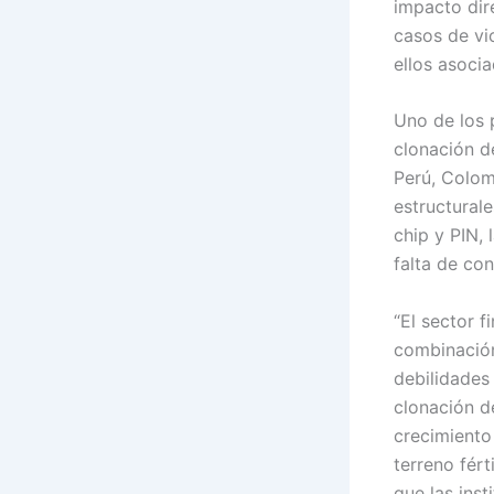
impacto dir
casos de vi
ellos asoci
Uno de los 
clonación d
Perú, Colom
estructural
chip y PIN,
falta de co
“El sector 
combinación
debilidades
clonación d
crecimiento
terreno fért
que las ins