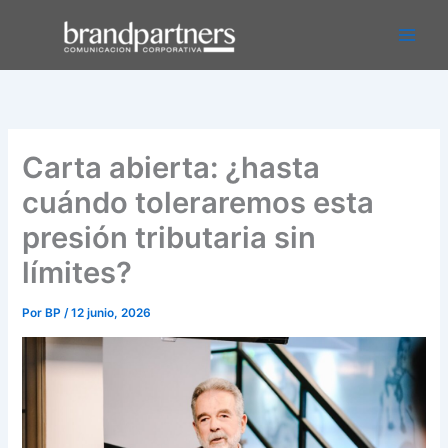
Ir
Main
al
Men
contenido
Carta abierta: ¿hasta
cuándo toleraremos esta
presión tributaria sin
límites?
Por
BP
/
12 junio, 2026