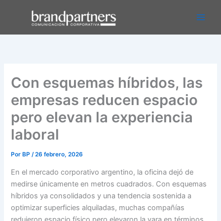
Ir
Main
al
Men
contenido
Con esquemas híbridos, las
empresas reducen espacio
pero elevan la experiencia
laboral
Por
BP
/
26 febrero, 2026
En el mercado corporativo argentino, la oficina dejó de
medirse únicamente en metros cuadrados. Con esquemas
híbridos ya consolidados y una tendencia sostenida a
optimizar superficies alquiladas, muchas compañías
redujeron espacio físico pero elevaron la vara en términos