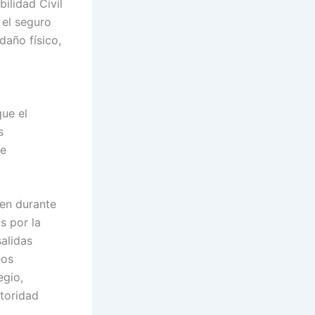
ilidad Civil
 el seguro
daño físico,
que el
s
de
ren durante
s por la
salidas
eos
egio,
utoridad