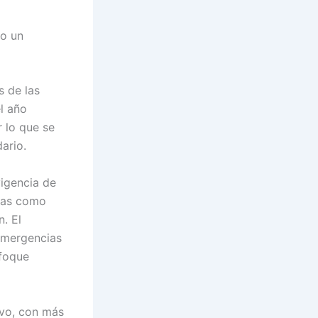
mo un
s de las
l año
 lo que se
ario.
vigencia de
idas como
. El
 emergencias
nfoque
ivo, con más