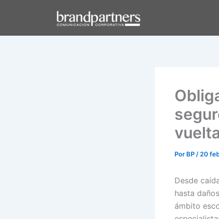
Ir
al
contenido
Oblig
segur
vuelta
Por
BP
/
20 fe
Desde caída
hasta daños 
ámbito esco
especialista