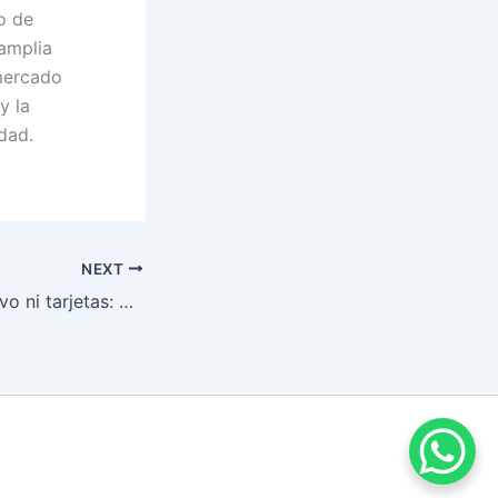
o de
amplia
 mercado
y la
dad.
NEXT
Turismo sin efectivo ni tarjetas: pagar con QR cripto, la nueva experiencia para viajeros