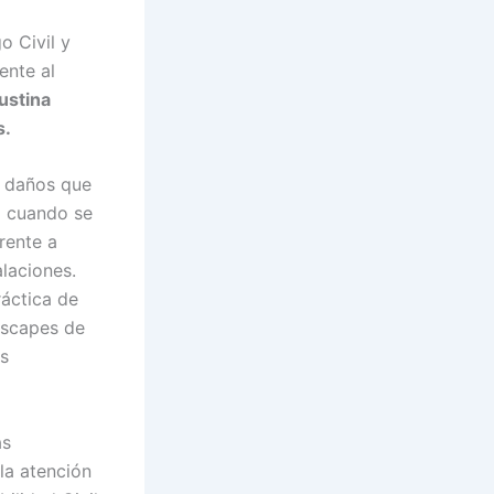
o Civil y
ente al
ustina
s.
s daños que
o cuando se
rente a
laciones.
ráctica de
 escapes de
as
as
la atención