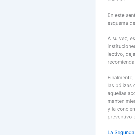
En este sen
esquema de 
A su vez, e
institucion
lectivo, de
recomienda 
Finalmente, 
las pólizas
aquellas ac
mantenimien
y la concie
preventivo 
La Segunda