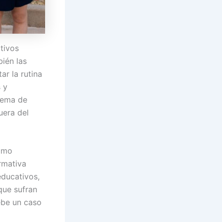
tivos
bién las
ar la rutina
 y
quema de
uera del
como
rmativa
educativos,
que sufran
ebe un caso