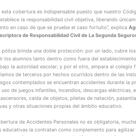
 esta cobertura es indispensable puesto que nuestro Códig
tablece la responsabilidad civil objetiva, liberando únicam
ento en caso de que se pruebe el caso fortuito”, explica
Ag
scriptora
de Responsabilidad Civil
de La Segunda Seguro
e póliza brinda una doble protección: por un lado, cubre lo
ir los alumnos tanto dentro como fuera del establecimient
ajo la autoridad escolar; y por el otro, ampara al colegio f
clamos de terceros por hechos ocurridos dentro de las insta
iesgos contemplados se encuentran accidentes durante la p
 uso de juegos infantiles, incendios, descargas eléctricas,
 ascensores, caída de objetos, piletas de natación, pasantí
ivas y otras situaciones propias del ámbito educativo.
cobertura de Accidentes Personales no es obligatoria, much
es educativas la contratan como complemento para agilizar 