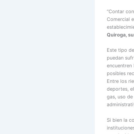
“Contar con
Comercial es
establecimi
Quiroga, su
Este tipo d
puedan sufr
encuentren b
posibles re
Entre los r
deportes, el
gas, uso de
administrat
Si bien la 
institucion