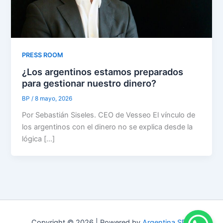
PRESS ROOM
¿Los argentinos estamos preparados
para gestionar nuestro dinero?
BP
/
8 mayo, 2026
Por Sebastián Siseles. CEO de Vesseo El vínculo de
los argentinos con el dinero no se explica desde la
lógica […]
Copyright © 2026 | Powered by
Argentina SDC