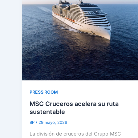
PRESS ROOM
MSC Cruceros acelera su ruta
sustentable
BP
/
29 mayo, 2026
La división de cruceros del Grupo MSC