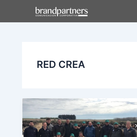
Ir
al
contenido
RED CREA