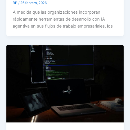
BP
/
26 febrero, 2026
A medida que las organizaciones incorporan
rápidamente herramientas de desarrollo con IA
agentiva en sus flujos de trabajo empresariales, los