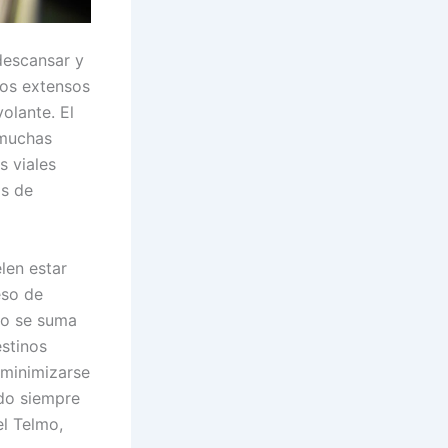
 descansar y
ctos extensos
olante. El
 muchas
s viales
as de
len estar
eso de
to se suma
estinos
 minimizarse
ndo siempre
el Telmo,