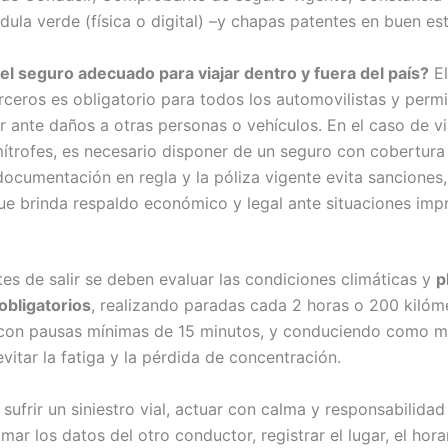
ula verde (física o digital) –y chapas patentes en buen es
el seguro adecuado para viajar dentro y fuera del país?
El
rceros es obligatorio para todos los automovilistas y permi
 ante daños a otras personas o vehículos. En el caso de vi
mítrofes, es necesario disponer de un seguro con cobertura
documentación en regla y la póliza vigente evita sanciones
e brinda respaldo económico y legal ante situaciones impr
es de salir se deben evaluar las condiciones climáticas y
p
bligatorios
, realizando paradas cada 2 horas o 200 kilóm
 con pausas mínimas de 15 minutos, y conduciendo como 
vitar la fatiga y la pérdida de concentración.
sufrir un siniestro vial, actuar con calma y responsabilidad
ar los datos del otro conductor, registrar el lugar, el horar