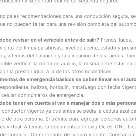
 Educación y Seguridad Vial de La Segunda Seguros.
rincipales recomendaciones para una conducción segura, s
ue no pueden faltar para una revisión completa del automóv
ebe revisar en el vehículo antes de salir?
Frenos, luces,
iento del limpiaparabrisas, nivel de aceite, estado y presi
s, además del balanceo y la alineación de las ruedas. Tam
dible verificar la rueda de auxilio, la misma debe estar en
con la presión igual a la de los otros neumáticos.
mentos de emergencia básicos se deben llevar en el aut
respondiente, balizas, botiquín, matafuego con fecha vigent
y celular con números de emergencia.
debe tener en cuenta si van a manejar dos o más person
 conductor vigente ya que antes se pedía la cédula azul p
lo de otra persona. El trámite para agregar personas autor
es virtual. Además, la documentación exigible es: DNI, Lic
 de Conducir, Comprobante de seguro vigente, Constancia