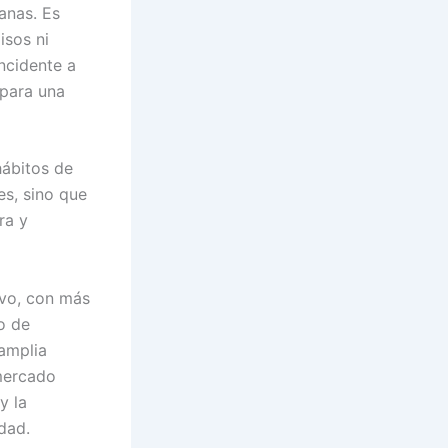
canas. Es
isos ni
ncidente a
 para una
hábitos de
s, sino que
ra y
ivo, con más
o de
amplia
 mercado
y la
dad.