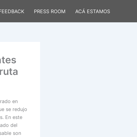
FEEDBACK
PRESS ROOM
ACÁ ESTAMOS
ntes
 ruta
trado en
ue se redujo
s. En este
tado del
sable son