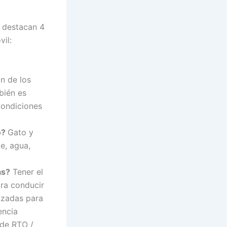
e destacan 4
il:
ón de los
bién es
 condiciones
o?
Gato y
e, agua,
as?
Tener el
ara conducir
izadas para
encia
 de RTO /