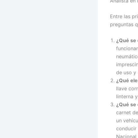
Analista en
Entre las p
preguntas q
¿Qué se d
funcionam
neumático
imprescin
de uso y 
¿Qué ele
llave cor
linterna 
¿Qué se 
carnet de
un vehícu
conducir 
Nacional