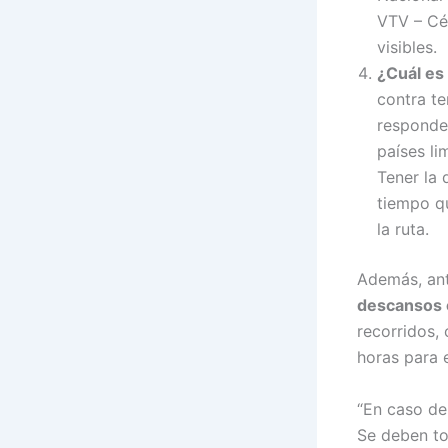
VTV – Céd
visibles.
¿Cuál es 
contra te
responder
países li
Tener la 
tiempo qu
la ruta.
Además, ant
descansos o
recorridos,
horas para e
“En caso de 
Se deben tom