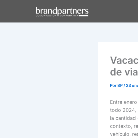
Ir
al
contenido
Vacac
de via
Por
BP
/
23 en
Entre enero 
todo 2024, 
la cantidad 
contexto, re
vehículo, r