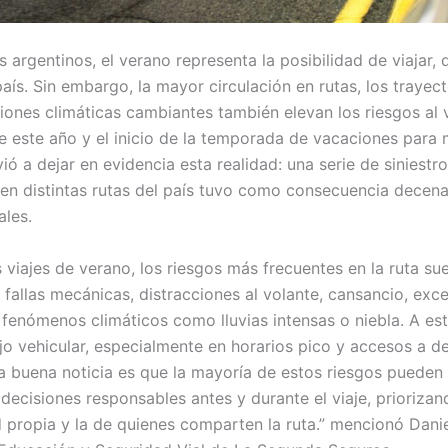
 argentinos, el verano representa la posibilidad de viajar,
país. Sin embargo, la mayor circulación en rutas, los traye
iones climáticas cambiantes también elevan los riesgos al v
 este año y el inicio de la temporada de vacaciones para
vió a dejar en evidencia esta realidad: una serie de siniestro
 en distintas rutas del país tuvo como consecuencia decen
ales.
 viajes de verano, los riesgos más frecuentes en la ruta sue
 fallas mecánicas, distracciones al volante, cansancio, exc
 fenómenos climáticos como lluvias intensas o niebla. A es
ujo vehicular, especialmente en horarios pico y accesos a d
 La buena noticia es que la mayoría de estos riesgos pueden
 decisiones responsables antes y durante el viaje, prioriza
d propia y la de quienes comparten la ruta.” mencionó Dani