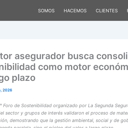
SOMOS
HACEMOS
CLIENTES
ctor asegurador busca consoli
nibilidad como motor económ
rgo plazo
o, 2026
1° Foro de Sostenibilidad organizado por La Segunda Segur
del sector y grupos de interés validaron el proceso de mate
ción, demostrando que la gestión ambiental, social y de g
enda paralela, sino el núcleo del valor a largo plazo.