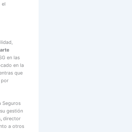
 el
lidad,
rarte
SG en las
ocado en la
entras que
 por
a Seguros
 su gestión
s,
director
nto a otros