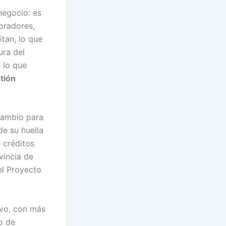
negocio: es
oradores,
tan, lo que
ura del
 lo que
stión
rcambio para
de su huella
 créditos
vincia de
el Proyecto
ivo, con más
o de