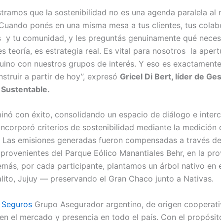
ramos que la sostenibilidad no es una agenda paralela al 
 Cuando ponés en una misma mesa a tus clientes, tus colab
 y tu comunidad, y les preguntás genuinamente qué necesi
 teoría, es estrategia real. Es vital para nosotros la apert
uino con nuestros grupos de interés. Y eso es exactamente
struir a partir de hoy”, expresó
Gricel Di Bert, líder de Ge
 Sustentable.
minó con éxito, consolidando un espacio de diálogo e inte
 incorporó criterios de sostenibilidad mediante la medición 
 Las emisiones generadas fueron compensadas a través de
provenientes del Parque Eólico Manantiales Behr, en la pro
más, por cada participante, plantamos un árbol nativo en 
lito, Jujuy — preservando el Gran Chaco junto a Nativas.
 Seguros
Grupo Asegurador argentino, de origen cooperat
en el mercado y presencia en todo el país. Con el propósit