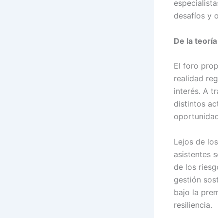
especialist
desafíos y 
De la teoría
El foro pro
realidad re
interés. A 
distintos ac
oportunida
Lejos de los
asistentes 
de los ries
gestión sost
bajo la prem
resiliencia.