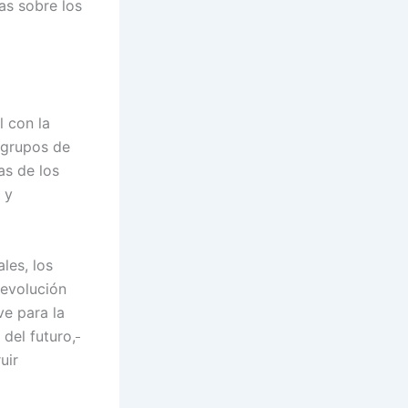
as sobre los
l con la
 grupos de
as de los
 y
les, los
 evolución
ve para la
 del futuro,
uir