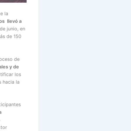
e la
s llevó a
de junio, en
más de 150
roceso de
ales y de
ificar los
 hacia la
ticipantes
a
s
ctor