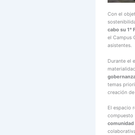
Con el obje
sostenibili
cabo su 1° 
el Campus C
asistentes.
Durante el 
materialida
gobernanz
temas priori
creación de 
El espacio 
compuesto
comunidad y
colaborativ