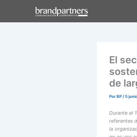
Ir
al
contenido
El se
soste
de la
Por
BP
/
5 juni
Durante el 
referentes 
la organiza
no es una ag