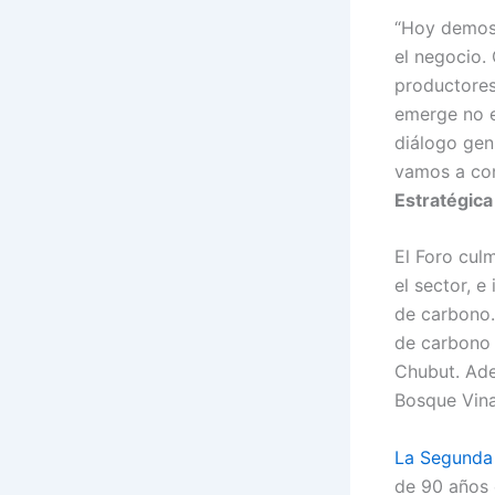
“Hoy demost
el negocio.
productores
emerge no es
diálogo gen
vamos a con
Estratégica
El Foro cul
el sector, e
de carbono.
de carbono 
Chubut. Ade
Bosque Vina
La Segunda
de 90 años 